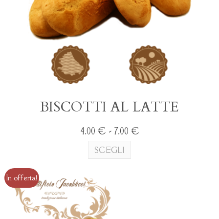
BISCOTTI AL LATTE
Fascia
4.00
€
-
7.00
€
di
Questo
SCEGLI
prezzo:
prodotto
da
ha
4.00 €
più
In offerta!
a
varianti.
7.00 €
Le
opzioni