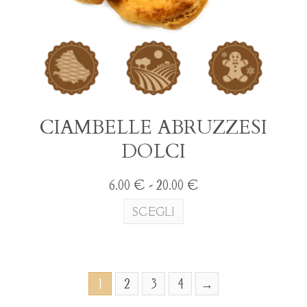
CIAMBELLE ABRUZZESI
DOLCI
Fascia
6.00
€
-
20.00
€
di
Questo
SCEGLI
prezzo:
prodotto
da
ha
6.00 €
più
a
varianti.
20.00 €
Le
1
2
3
4
→
opzioni