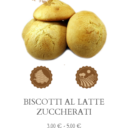
possono
essere
scelte
nella
pagina
del
prodotto
BISCOTTI AL LATTE
ZUCCHERATI
Fascia
3.00
€
-
5.00
€