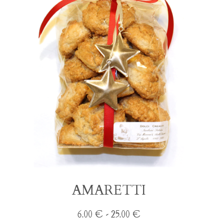
AMARETTI
Fascia
6.00
€
-
25.00
€