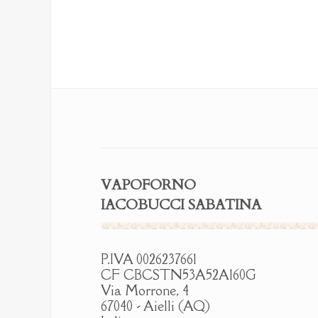
ha
4.00 €
più
a
varianti.
13.00 €
Le
opzioni
possono
essere
scelte
nella
pagina
del
prodotto
VAPOFORNO
IACOBUCCI SABATINA
P.IVA 0026237661
CF CBCSTN53A52A160G
Via Morrone, 4
67040 - Aielli (AQ)