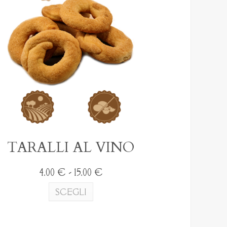
essere
scelte
nella
pagina
del
prodotto
TARALLI AL VINO
Fascia
4.00
€
-
15.00
€
di
Questo
SCEGLI
prezzo:
prodotto
da
ha
4.00 €
più