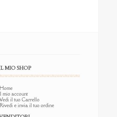
a
varianti.
15.00 €
Le
opzioni
possono
essere
scelte
nella
pagina
del
prodotto
IL MIO SHOP
Home
l mio account
Vedi il tuo Carrello
Rivedi e invia il tuo ordine
IVENDITORI