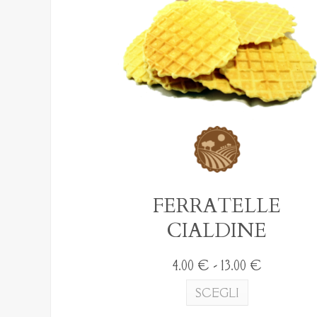
possono
essere
scelte
nella
pagina
del
prodotto
FERRATELLE
CIALDINE
Fascia
4.00
€
-
13.00
€
di
Questo
SCEGLI
prezzo:
prodotto
da