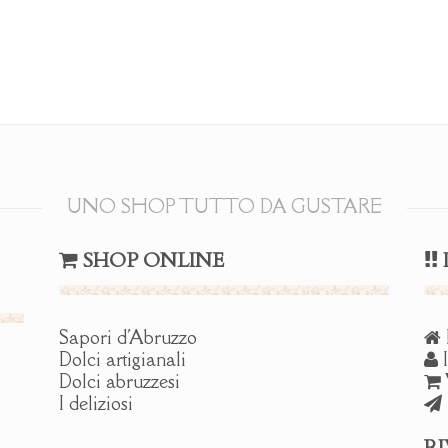
a
varianti.
16.00 €
Le
opzioni
possono
essere
scelte
nella
pagina
del
UNO SHOP TUTTO DA GUSTARE
prodotto
SHOP ONLINE
Sapori d'Abruzzo
Dolci artigianali
I
Dolci abruzzesi
I deliziosi
R