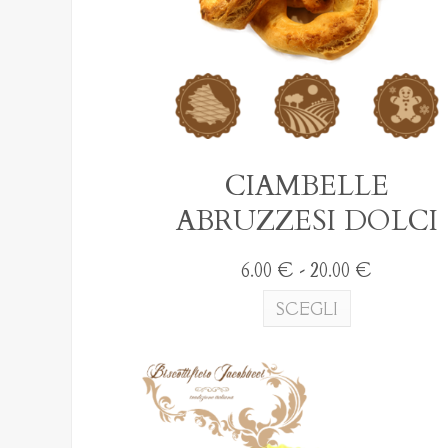
CIAMBELLE
ABRUZZESI DOLCI
Fascia
6.00
€
-
20.00
€
di
Questo
SCEGLI
prezzo:
prodotto
da
ha
6.00 €
più
a
varianti.
20.00 €
Le
opzioni